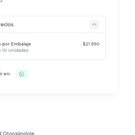
o
recios
o por Embalaje
$21.990
 10 Unidades
r en:
d Otorgándole