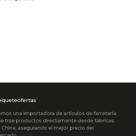
equeteofertas
mos una importadora de artículos de ferretería
e trae productos directamente desde fábricas
 China, asegurando el mejor precio del
ercado.