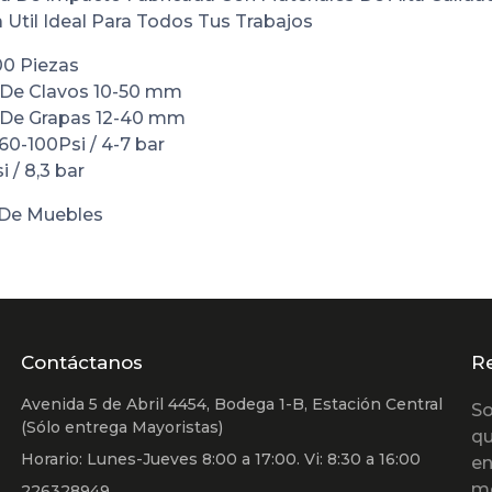
a Util Ideal Para Todos Tus Trabajos
00 Piezas
De Clavos 10-50 mm
 De Grapas 12-40 mm
60-100Psi / 4-7 bar
 / 8,3 bar
n De Muebles
Contáctanos
R
Avenida 5 de Abril 4454, Bodega 1-B, Estación Central
So
(Sólo entrega Mayoristas)
qu
Horario: Lunes-Jueves 8:00 a 17:00. Vi: 8:30 a 16:00
en
m
226328949