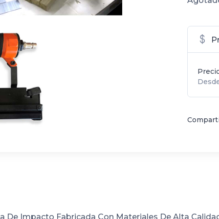
Agotad
P
Preci
Desde
Comparti
 De Impacto Fabricada Con Materiales De Alta Calida