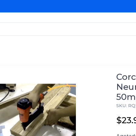
Corc
Neum
50mm
SKU: RQ
$23.