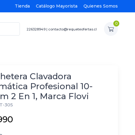
Tienda
Catálogo Mayorista
Quienes Somos
0
226328949
|
contacto@requeteofertas.cl
hetera Clavadora
ática Profesional 10-
 2 En 1, Marca Flovi
T-305
990